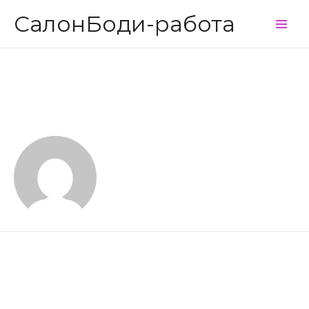
СалонБоди-работа
Main
Men
admin
Привет, мир!