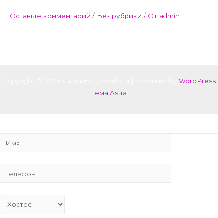
Оставьте комментарий
/
Без рубрики
/ От
admin
Добро пожаловать в WordPress. Это ваша первая запись.
Отредактируйте или удалите ее, затем начинайте создавать!
Copyright © 2026 СалонБоди-работа | Powered by
WordPress
тема Astra